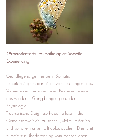
Körperorientierte Traumatherapie - Somatic
Experiencing
Grundlegend geht es beim Somatic
Experiencing um das Lösen von Fixierungen, das
Vollenden von unvollendeten Prozessen sowie
das wieder in Gang bringen gesunder
Physiologie.
Traumatische Ereignisse haben allesamt die
Gemeinsamkeit viel zu schnell, viel zu plötzlich
und vor allem unverhofft aufzutauchen. Dies führt
zumeist zur Überforderung vom menschlichen