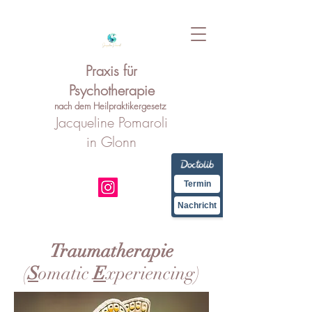
Praxis für
Psychotherapie
nach dem Heilpraktikergesetz
Jacqueline Pomaroli
in Glonn
Termin
Nachricht
Traumatherapie
(
S
omatic
E
xperiencing)