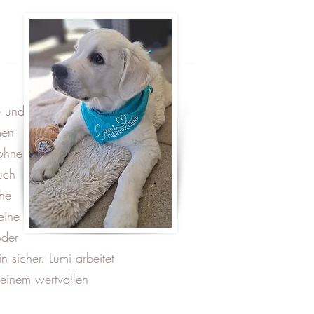
ge und
men
 ohne
uch
uhe
eine
oder
in sicher. Lumi arbeitet
inem wertvollen