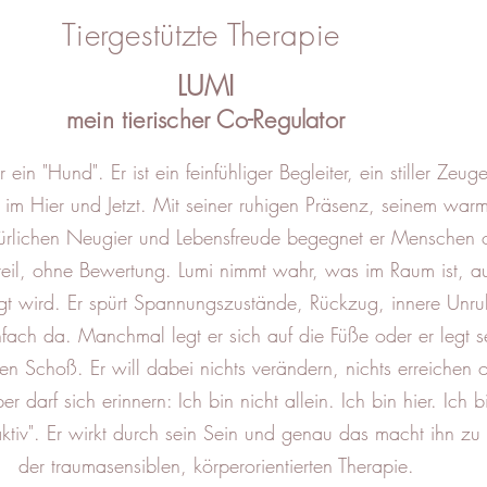
Tiergestützte Therapie
LUMI
mein tierischer Co-Regulator
r ein "Hund". Er ist ein feinfühliger Begleiter, ein stiller Zeu
er im Hier und Jetzt. Mit seiner ruhigen Präsenz, seinem war
atürlichen Neugier und Lebensfreude begegnet er Menschen
teil, ohne Bewertung. Lumi nimmt wahr, was im Raum ist, a
gt wird. Er spürt Spannungszustände, Rückzug, innere Unr
nfach da. Manchmal legt er sich auf die Füße oder er legt s
en Schoß. Er will dabei nichts verändern, nichts erreichen 
r darf sich erinnern: Ich bin nicht allein. Ich bin hier. Ich b
 wirkt durch sein Sein und genau das macht ihn zu e
traumasensiblen, körperorientierten Therapie.