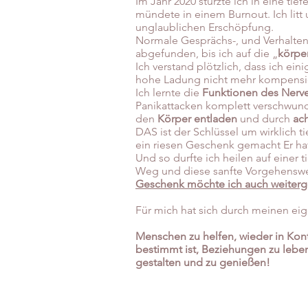
Im Jahr 2020 stürzte ich in eine tie
mündete in einem Burnout. Ich litt
unglaublichen Erschöpfung.
Normale Gesprächs-, und Verhalten
abgefunden, bis ich auf die „
körpe
Ich verstand plötzlich, dass ich e
hohe Ladung nicht mehr kompensi
Ich lernte die
Funktionen des Nerv
Panikattacken komplett verschwund
den
Körper entladen
und durch
ac
DAS ist der Schlüssel um wirklich 
ein riesen Geschenk gemacht Er hat 
Und so durfte ich heilen auf einer
Weg und diese sanfte Vorgehenswe
Geschenk möchte ich auch weiter
Für mich hat sich durch meinen eigen
Menschen zu helfen, wieder in Kon
bestimmt ist, Beziehungen zu lebe
gestalten und zu genießen!