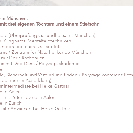
5 in München,
e mit drei eigenen Töchtern und einem Stiefsohn
erapie (Überprüfung Gesundheitsamt München)
. Klinghardt, Mentalfeldtechniken
integration nach Dr. Langlotz
tems / Zentrum für Naturheilkunde München
g mit Doris Rothbauer
us mit Deb Dana / Polyvagalakademie
ne
lie, Sicherheit und Verbindung finden / Polyvagalkonferenz Po
Beginner (in Ausbildung)
hr Intermediate bei Heike Gattnar
e in Aalen
 mit Peter Levine in Aalen
e in Zürich
.Jahr Advanced bei Heike Gattnar