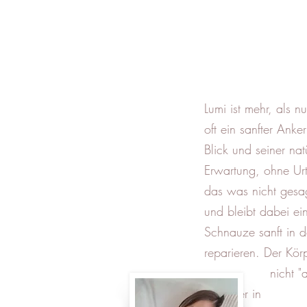
Lumi ist mehr, als nu
oft ein sanfter Ank
Blick und seiner n
Erwartung, ohne Ur
das was nicht gesa
und bleibt dabei ei
Schnauze sanft in d
reparieren. Der Körpe
nicht "aktiv". Er
Begleiter in der 