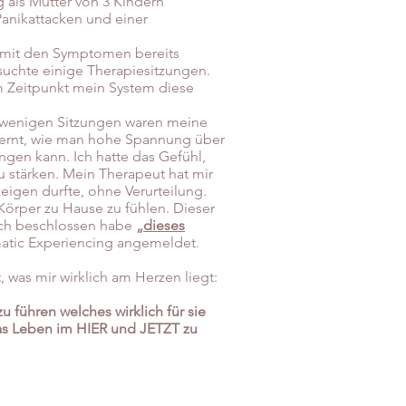
ng als Mutter von 3 Kindern
Panikattacken und einer
l mit den Symptomen bereits
esuchte einige Therapiesitzungen.
em Zeitpunkt mein System diese
 wenigen Sitzungen waren meine
elernt, wie man hohe Spannung über
gen kann. Ich hatte das Gefühl,
u stärken. Mein Therapeut hat mir
eigen durfte, ohne Verurteilung.
Körper zu Hause zu fühlen. Dieser
ich beschlossen habe
„dieses
atic Experiencing angemeldet.
, was mir wirklich am Herzen liegt:
führen welches wirklich für sie
as Leben im HIER und JETZT zu