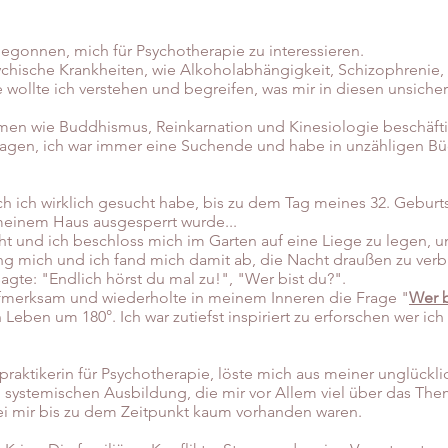
egonnen, mich für Psychotherapie zu interessieren.
ychische Krankheiten, wie Alkoholabhängigkeit, Schizophrenie
ie wollte ich verstehen und begreifen, was mir in diesen unsi
men wie Buddhismus, Reinkarnation und Kinesiologie beschäfti
gen, ich war immer eine Suchende und habe in unzähligen Bü
h ich wirklich gesucht habe, bis zu dem Tag meines 32. Geburt
 meinem Haus ausgesperrt wurde...
cht und ich beschloss mich im Garten auf eine Liege zu legen, u
 mich und ich fand mich damit ab, die Nacht draußen zu verbr
sagte: "Endlich hörst du mal zu!", "Wer bist du?".
 aufmerksam und wiederholte in meinem Inneren die Frage "
Wer b
eben um 180°. Ich war zutiefst inspiriert zu erforschen wer ich 
praktikerin für Psychotherapie, löste mich aus meiner unglückl
 systemischen Ausbildung, die mir vor Allem viel über das Th
ei mir bis zu dem Zeitpunkt kaum vorhanden waren.