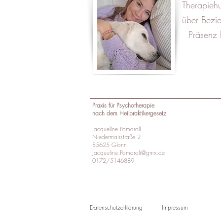
Therapiehunde spr
sich über Beziehu
Präsenz kann h
Praxis für Psychotherapie
nach dem Heilpraktikergesetz
Jacqueline Pomaroli
Niedermairstraße 2
85625 Glonn
Jacqueline.Pomaroli@gmx.de
0172/5146889
Datenschutzerklärung
Impressum