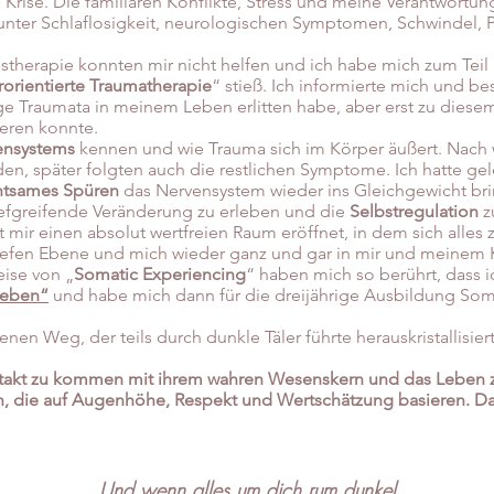
fe Krise. Die familiären Konflikte, Stress und meine Verantwortu
 unter Schlaflosigkeit, neurologischen Symptomen, Schwindel, 
stherapie konnten mir nicht helfen und ich habe mich zum Tei
rorientierte Traumatherapie
“ stieß. Ich informierte mich und b
inige Traumata in meinem Leben erlitten habe, aber erst zu dies
eren konnte.
ensystems
kennen und wie Trauma sich im Körper äußert. Nach
en, später folgten auch die restlichen Symptome. Ich hatte g
htsames Spüren
das Nervensystem wieder ins Gleichgewicht brin
tiefgreifende Veränderung zu erleben und die
Selbstregulation
z
mir einen absolut wertfreien Raum eröffnet, in dem sich alles z
 tiefen Ebene und mich wieder ganz und gar in mir und meinem 
ise von „
Somatic Experiencing
“ haben mich so berührt, dass 
geben“
und habe mich dann für die dreijährige Ausbildung Som
en Weg, der teils durch dunkle Täler führte herauskristallisiert
takt zu kommen mit ihrem wahren Wesenskern und das Leben zu 
n, die auf Augenhöhe, Respekt und Wertschätzung basieren. D
Und wenn alles um dich rum dunkel